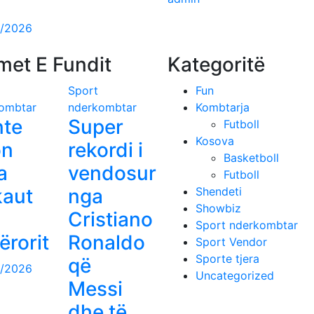
/2026
met E Fundit
Kategoritë
Sport
Fun
ombtar
nderkombtar
Kombtarja
nte
Super
Futboll
Kosova
on
rekordi i
Basketboll
a
vendosur
Futboll
kaut
nga
Shendeti
Showbiz
Cristiano
Sport nderkombtar
ërorit
Ronaldo
Sport Vendor
Sporte tjera
që
/2026
Uncategorized
Messi
dhe të