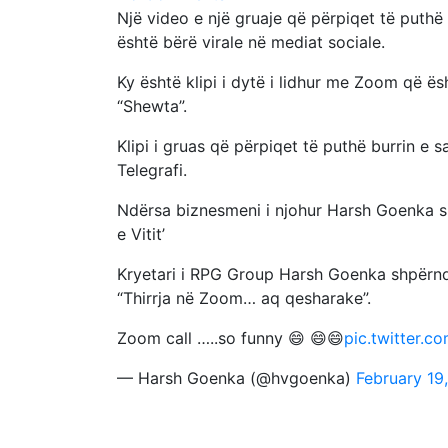
Një video e një gruaje që përpiqet të puthë
është bërë virale në mediat sociale.
Ky është klipi i dytë i lidhur me Zoom që ësht
“Shewta”.
Klipi i gruas që përpiqet të puthë burrin e
Telegrafi.
Ndërsa biznesmeni i njohur Harsh Goenka shk
e Vitit’
Kryetari i RPG Group Harsh Goenka shpërnda
“Thirrja në Zoom… aq qesharake”.
Zoom call …..so funny 😄 😄😄
pic.twitter.
— Harsh Goenka (@hvgoenka)
February 19