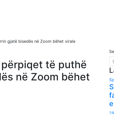
rrin gjatë bisedës në Zoom bëhet virale
Se
 përpiqet të puthë
L
edës në Zoom bëhet
Sp
S
f
e
28