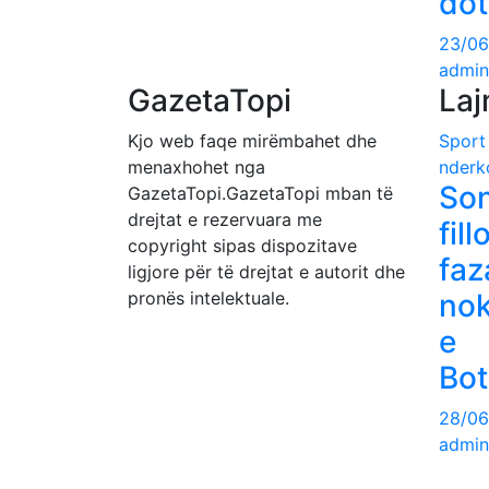
dot
23/06
admin
GazetaTopi
Laj
Kjo web faqe mirëmbahet dhe
Sport
menaxhohet nga
nderk
So
GazetaTopi.GazetaTopi mban të
drejtat e rezervuara me
fill
copyright sipas dispozitave
faz
ligjore për të drejtat e autorit dhe
pronës intelektuale.
no
e
Bot
28/06
admin