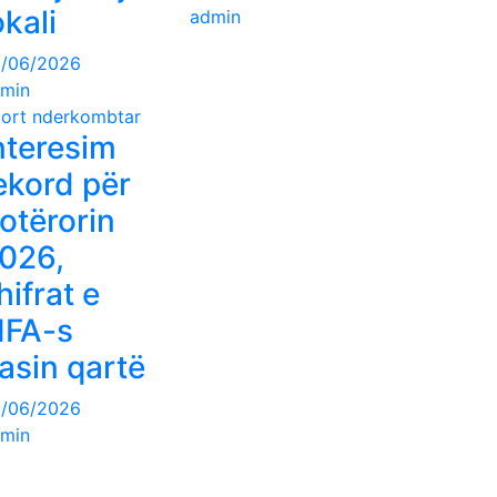
okali
admin
/06/2026
min
ort nderkombtar
nteresim
ekord për
otërorin
026,
hifrat e
IFA-s
lasin qartë
/06/2026
min