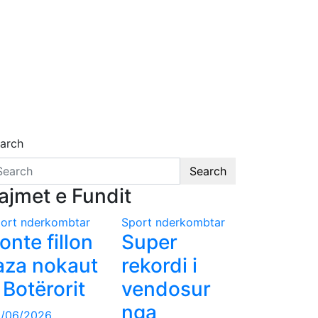
arch
Search
ajmet e Fundit
ort nderkombtar
Sport nderkombtar
onte fillon
Super
aza nokaut
rekordi i
 Botërorit
vendosur
nga
/06/2026