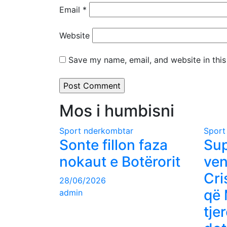
Email
*
Website
Save my name, email, and website in this
Mos i humbisni
Sport nderkombtar
Sport
Sonte fillon faza
Sup
nokaut e Botërorit
ven
Cri
28/06/2026
që 
admin
tje