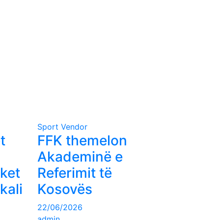
Sport Vendor
t
FFK themelon
Akademinë e
ket
Referimit të
kali
Kosovës
22/06/2026
admin