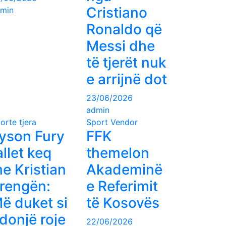
Cristiano
min
Ronaldo që
Messi dhe
të tjerët nuk
e arrijnë dot
23/06/2026
admin
orte tjera
Sport Vendor
yson Fury
FFK
allet keq
themelon
e Kristian
Akademinë
rengën:
e Referimit
ë duket si
të Kosovës
donjë roje
22/06/2026