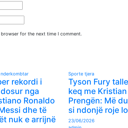
 browser for the next time I comment.
 nderkombtar
Sporte tjera
er rekordi i
Tyson Fury talle
dosur nga
keq me Kristian
stiano Ronaldo
Prengën: Më du
Messi dhe të
si ndonjë roje lo
rët nuk e arrijnë
23/06/2026
admin