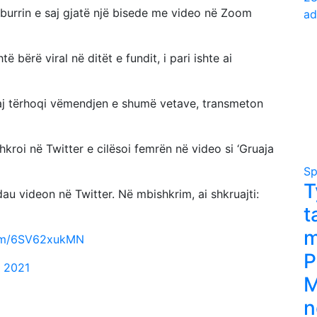
 burrin e saj gjatë një bisede me video në Zoom
ad
ë bërë viral në ditët e fundit, i pari ishte ai
 saj tërhoqi vëmendjen e shumë vetave, transmeton
roi në Twitter e cilësoi femrën në video si ‘Gruaja
Sp
T
u videon në Twitter. Në mbishkrim, ai shkruajti:
t
m
com/6SV62xukMN
P
, 2021
M
n