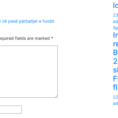
l
23
në pesë përballjet e fundit
ad
Sp
I
quired fields are marked
*
r
B
2
s
F
f
22
ad