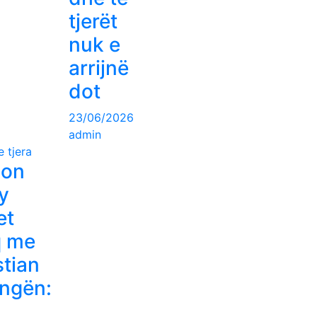
tjerët
nuk e
arrijnë
dot
23/06/2026
admin
 tjera
son
y
et
q me
stian
ngën: