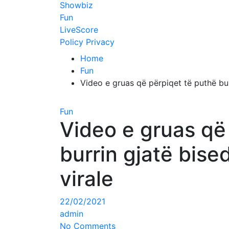
Showbiz
Fun
LiveScore
Policy Privacy
Home
Fun
Video e gruas që përpiqet të puthë bu
Fun
Video e gruas që
burrin gjatë bis
virale
22/02/2021
admin
No Comments