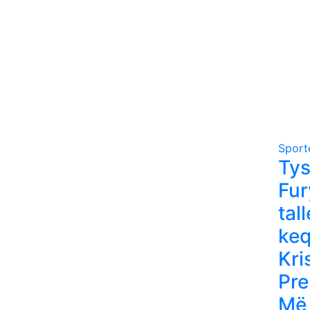
Sporte
Ty
Fur
tall
ke
Kri
Pre
Më