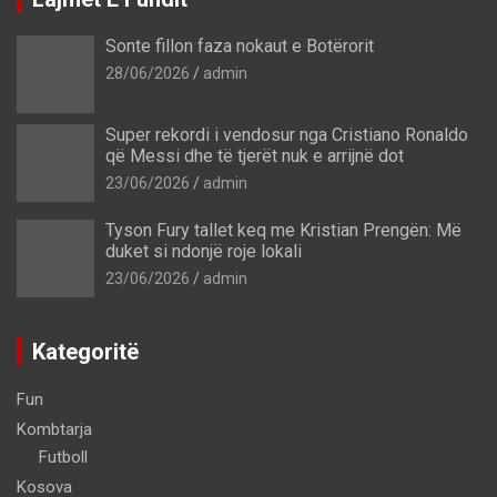
Sonte fillon faza nokaut e Botërorit
28/06/2026
admin
Super rekordi i vendosur nga Cristiano Ronaldo
që Messi dhe të tjerët nuk e arrijnë dot
23/06/2026
admin
Tyson Fury tallet keq me Kristian Prengën: Më
duket si ndonjë roje lokali
23/06/2026
admin
Kategoritë
Fun
Kombtarja
Futboll
Kosova