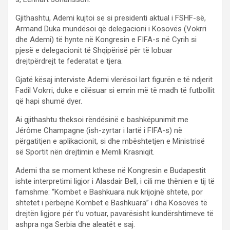
Gjithashtu, Ademi kujtoi se si presidenti aktual i FSHF-së,
Armand Duka mundësoi që delegacioni i Kosovës (Vokrri
dhe Ademi) të hynte në Kongresin e FIFA-s në Cyrih si
pjesë e delegacionit të Shqipërisë për të lobuar
drejtpërdrejt te federatat e tjera.
Gjatë kësaj interviste Ademi vlerësoi lart figurën e të ndjerit
Fadil Vokrri, duke e cilësuar si emrin më të madh të futbollit
që hapi shumë dyer.
Ai gjithashtu theksoi rëndësinë e bashkëpunimit me
Jérôme Champagne (ish-zyrtar i lartë i FIFA-s) në
përgatitjen e aplikacionit, si dhe mbështetjen e Ministrisë
së Sportit nën drejtimin e Memli Krasniqit.
Ademi tha se moment kthese në Kongresin e Budapestit
ishte interpretimi ligjor i Alasdair Bell, i cili me thënien e tij të
famshme: “Kombet e Bashkuara nuk krijojnë shtete, por
shtetet i përbëjnë Kombet e Bashkuara” i dha Kosovës të
drejtën ligjore për t’u votuar, pavarësisht kundërshtimeve të
ashpra nga Serbia dhe aleatët e saj.