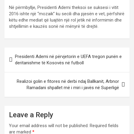
Në përmbyllje, Presidenti Ademi theksoi se suksesi i vitit
2016 ishte një “mozaik” ku secili dha pjesën e vet, përfshirë
këtu edhe mediat që luajtën një rol jetik në informimin dhe
shtjellimin e kauzës sonë në mënyrë të drejtë.
P
Presidenti Ademi në përvjetorin e UEFA tregon punën e
o
deritanishme të Kosovës në futboll
s
t
Realizoi golin e fitores në derbi ndaj Ballkanit, Arbnor
Ramadani shpallet më i miri i javës në Superligë
n
a
v
Leave a Reply
i
Your email address will not be published.
Required fields
g
are marked
*