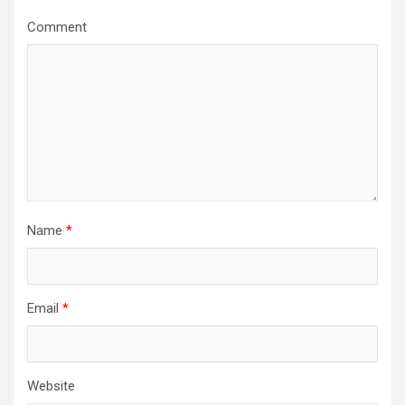
a
Comment
t
i
o
n
Name
*
Email
*
Website