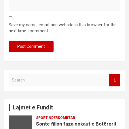
Save my name, email, and website in this browser for the
next time I comment.
S
e
a
r
c
Lajmet e Fundit
h
SPORT NDERKOMBTAR
Sonte fillon faza nokaut e Botërorit