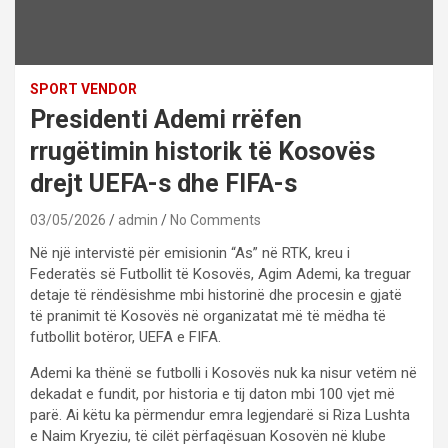
SPORT VENDOR
Presidenti Ademi rrëfen
rrugëtimin historik të Kosovës
drejt UEFA-s dhe FIFA-s
03/05/2026
admin
No Comments
Në një intervistë për emisionin “As” në RTK, kreu i
Federatës së Futbollit të Kosovës, Agim Ademi, ka treguar
detaje të rëndësishme mbi historinë dhe procesin e gjatë
të pranimit të Kosovës në organizatat më të mëdha të
futbollit botëror, UEFA e FIFA.
Ademi ka thënë se futbolli i Kosovës nuk ka nisur vetëm në
dekadat e fundit, por historia e tij daton mbi 100 vjet më
parë. Ai këtu ka përmendur emra legjendarë si Riza Lushta
e Naim Kryeziu, të cilët përfaqësuan Kosovën në klube