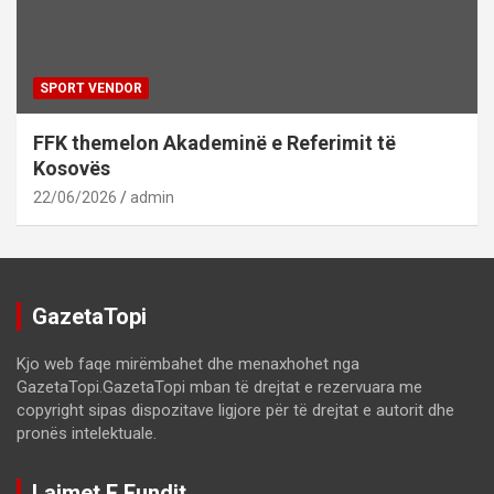
SPORT VENDOR
FFK themelon Akademinë e Referimit të
Kosovës
22/06/2026
admin
GazetaTopi
Kjo web faqe mirëmbahet dhe menaxhohet nga
GazetaTopi.GazetaTopi mban të drejtat e rezervuara me
copyright sipas dispozitave ligjore për të drejtat e autorit dhe
pronës intelektuale.
Lajmet E Fundit