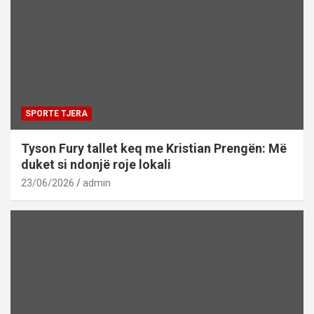
SPORTE TJERA
Tyson Fury tallet keq me Kristian Prengën: Më
duket si ndonjë roje lokali
23/06/2026
admin