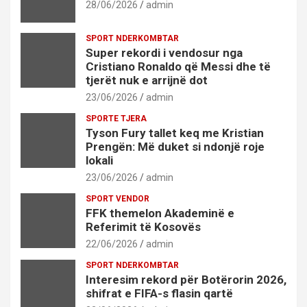
28/06/2026
admin
SPORT NDERKOMBTAR
Super rekordi i vendosur nga
Cristiano Ronaldo që Messi dhe të
tjerët nuk e arrijnë dot
23/06/2026
admin
SPORTE TJERA
Tyson Fury tallet keq me Kristian
Prengën: Më duket si ndonjë roje
lokali
23/06/2026
admin
SPORT VENDOR
FFK themelon Akademinë e
Referimit të Kosovës
22/06/2026
admin
SPORT NDERKOMBTAR
Interesim rekord për Botërorin 2026,
shifrat e FIFA-s flasin qartë