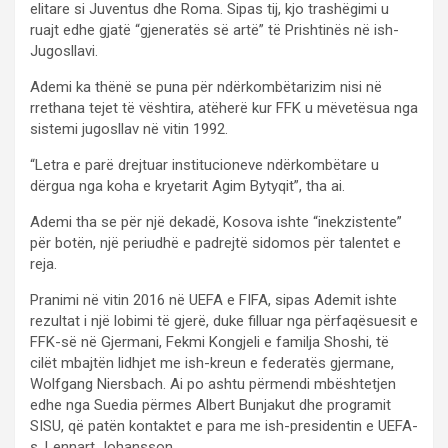
elitare si Juventus dhe Roma. Sipas tij, kjo trashëgimi u
ruajt edhe gjatë “gjeneratës së artë” të Prishtinës në ish-
Jugosllavi.
Ademi ka thënë se puna për ndërkombëtarizim nisi në
rrethana tejet të vështira, atëherë kur FFK u mëvetësua nga
sistemi jugosllav në vitin 1992.
“Letra e parë drejtuar institucioneve ndërkombëtare u
dërgua nga koha e kryetarit Agim Bytyqit”, tha ai.
Ademi tha se për një dekadë, Kosova ishte “inekzistente”
për botën, një periudhë e padrejtë sidomos për talentet e
reja.
Pranimi në vitin 2016 në UEFA e FIFA, sipas Ademit ishte
rezultat i një lobimi të gjerë, duke filluar nga përfaqësuesit e
FFK-së në Gjermani, Fekmi Kongjeli e familja Shoshi, të
cilët mbajtën lidhjet me ish-kreun e federatës gjermane,
Wolfgang Niersbach. Ai po ashtu përmendi mbështetjen
edhe nga Suedia përmes Albert Bunjakut dhe programit
SISU, që patën kontaktet e para me ish-presidentin e UEFA-
s, Lennart Johansson.