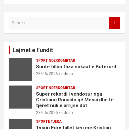
S
e
a
r
c
Lajmet e Fundit
h
SPORT NDERKOMBTAR
Sonte fillon faza nokaut e Botërorit
28/06/2026
admin
SPORT NDERKOMBTAR
Super rekordi i vendosur nga
Cristiano Ronaldo që Messi dhe të
tjerët nuk e arrijnë dot
23/06/2026
admin
SPORTE TJERA
Tyson Fury tallet keq me Kristian