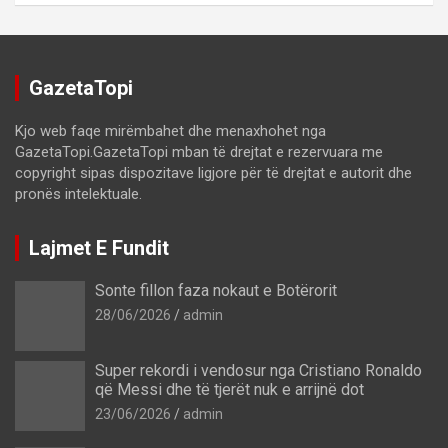
GazetaTopi
Kjo web faqe mirëmbahet dhe menaxhohet nga
GazetaTopi.GazetaTopi mban të drejtat e rezervuara me
copyright sipas dispozitave ligjore për të drejtat e autorit dhe
pronës intelektuale.
Lajmet E Fundit
Sonte fillon faza nokaut e Botërorit
28/06/2026
admin
Super rekordi i vendosur nga Cristiano Ronaldo
që Messi dhe të tjerët nuk e arrijnë dot
23/06/2026
admin