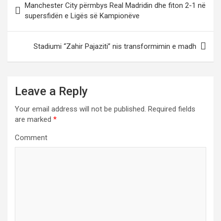
Manchester City përmbys Real Madridin dhe fiton 2-1 në
o
supersfidën e Ligës së Kampionëve
s
t
Stadiumi “Zahir Pajaziti” nis transformimin e madh
n
a
Leave a Reply
v
i
Your email address will not be published.
Required fields
are marked
*
g
a
Comment
t
i
o
n