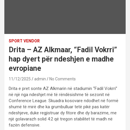
SPORT VENDOR
Drita – AZ Alkmaar, “Fadil Vokrri”
hap dyert për ndeshjen e madhe
evropiane
11/12/2025
admin
No Comments
Drita e pret sonte AZ Alkmarin në stadiumin “Fadil Vokrri”
në një nga ndeshjet më të rëndësishme të sezonit në
Conference League. Skuadra kosovare ndodhet në formë
shumë të mirë dhe ka grumbulluar tetë pikë pas katër
ndeshjeve, duke regjistruar dy fitore dhe dy barazime, me
një golavarazh solid 4:2 që tregon stabilitet të madh në
fazën defensive.