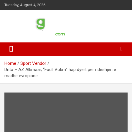
S
Tuesday, August 4, 2026
k
i
p
t
o
c
o
n
t
Home
Sport Vendor
e
Drita – AZ Alkmaar, “Fadil Vokrri” hap dyert për ndeshjen e
n
madhe evropiane
t