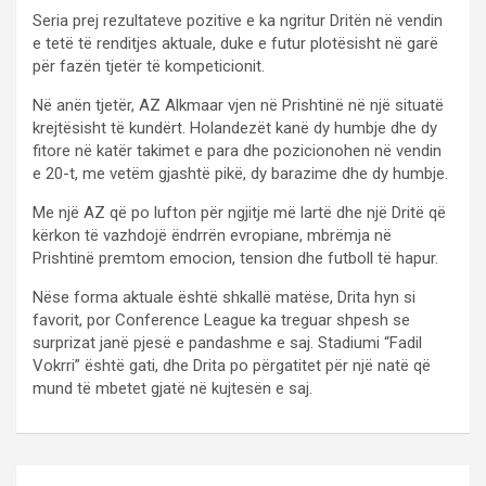
Seria prej rezultateve pozitive e ka ngritur Dritën në vendin
e tetë të renditjes aktuale, duke e futur plotësisht në garë
për fazën tjetër të kompeticionit.
Në anën tjetër, AZ Alkmaar vjen në Prishtinë në një situatë
krejtësisht të kundërt. Holandezët kanë dy humbje dhe dy
fitore në katër takimet e para dhe pozicionohen në vendin
e 20-t, me vetëm gjashtë pikë, dy barazime dhe dy humbje.
Me një AZ që po lufton për ngjitje më lartë dhe një Dritë që
kërkon të vazhdojë ëndrrën evropiane, mbrëmja në
Prishtinë premtom emocion, tension dhe futboll të hapur.
Nëse forma aktuale është shkallë matëse, Drita hyn si
favorit, por Conference League ka treguar shpesh se
surprizat janë pjesë e pandashme e saj. Stadiumi “Fadil
Vokrri” është gati, dhe Drita po përgatitet për një natë që
mund të mbetet gjatë në kujtesën e saj.
P