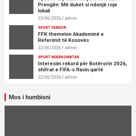
Prengën: Më duket si ndonjë roje
lokali
23/06/2026
admin
SPORT VENDOR
FFK themelon Akademinë e
Referimit të Kosovës
22/06/2026
admin
SPORT NDERKOMBTAR
Interesim rekord për Botërorin 2026,
shifrat e FIFA-s flasin qartë
22/06/2026
admin
Mos i humbisni