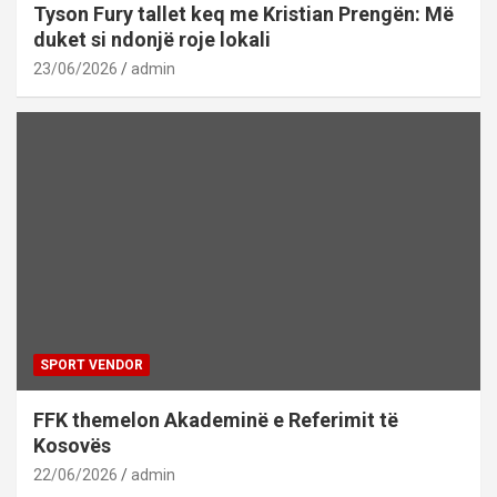
Tyson Fury tallet keq me Kristian Prengën: Më
duket si ndonjë roje lokali
23/06/2026
admin
SPORT VENDOR
FFK themelon Akademinë e Referimit të
Kosovës
22/06/2026
admin