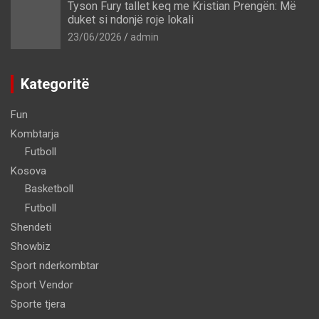
Tyson Fury tallet keq me Kristian Prengën: Më
duket si ndonjë roje lokali
23/06/2026
admin
Kategoritë
Fun
Kombtarja
Futboll
Kosova
Basketboll
Futboll
Shendeti
Showbiz
Sport nderkombtar
Sport Vendor
Sporte tjera