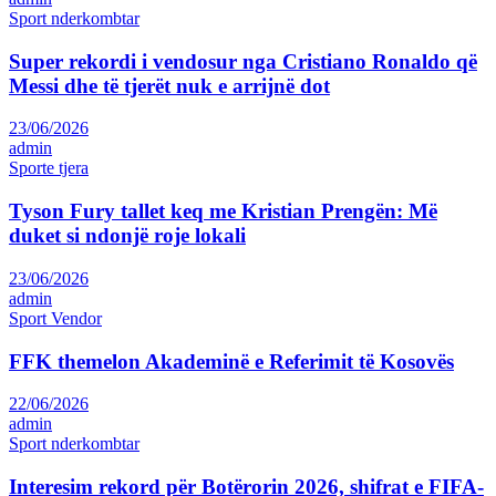
Sport nderkombtar
Super rekordi i vendosur nga Cristiano Ronaldo që
Messi dhe të tjerët nuk e arrijnë dot
23/06/2026
admin
Sporte tjera
Tyson Fury tallet keq me Kristian Prengën: Më
duket si ndonjë roje lokali
23/06/2026
admin
Sport Vendor
FFK themelon Akademinë e Referimit të Kosovës
22/06/2026
admin
Sport nderkombtar
Interesim rekord për Botërorin 2026, shifrat e FIFA-