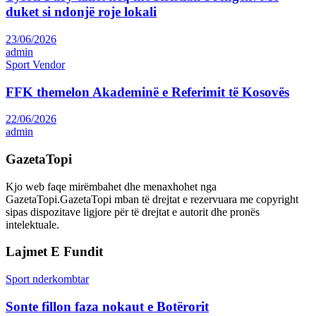
duket si ndonjë roje lokali
23/06/2026
admin
Sport Vendor
FFK themelon Akademinë e Referimit të Kosovës
22/06/2026
admin
GazetaTopi
Kjo web faqe mirëmbahet dhe menaxhohet nga
GazetaTopi.GazetaTopi mban të drejtat e rezervuara me copyright
sipas dispozitave ligjore për të drejtat e autorit dhe pronës
intelektuale.
Lajmet E Fundit
Sport nderkombtar
Sonte fillon faza nokaut e Botërorit