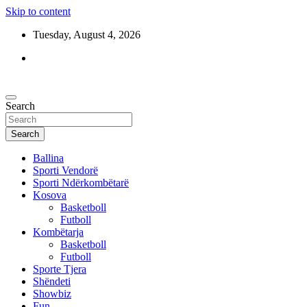
Skip to content
Tuesday, August 4, 2026
Search
Search
Ballina
Sporti Vendorë
Sporti Ndërkombëtarë
Kosova
Basketboll
Futboll
Kombëtarja
Basketboll
Futboll
Sporte Tjera
Shëndeti
Showbiz
Fun