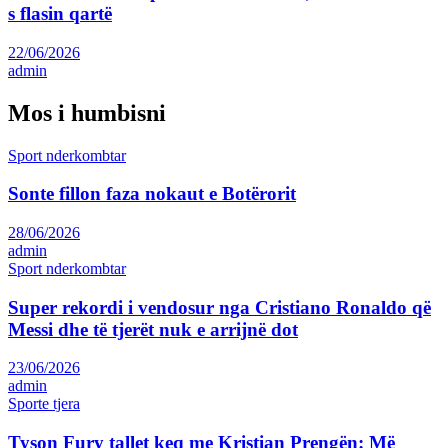
s flasin qartë
22/06/2026
admin
Mos i humbisni
Sport nderkombtar
Sonte fillon faza nokaut e Botërorit
28/06/2026
admin
Sport nderkombtar
Super rekordi i vendosur nga Cristiano Ronaldo që
Messi dhe të tjerët nuk e arrijnë dot
23/06/2026
admin
Sporte tjera
Tyson Fury tallet keq me Kristian Prengën: Më