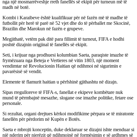
nga një mosmarrëveshje rreth fanellës së ekipit për turneun më të
madh në botë.
Kombi i Karaibeve është kualifikuar për në fazën më të madhe të
futbollit për herë të parë në 52 vjet dhe do të përballet me Skocinë,
Brazilin dhe Marokun në fazën e grupeve.
Megjithatë, vetëm pak ditë para fillimit të turneut, FIFA e hodhi
poshtë dizajnin origjinal të fanellës së ekipit.
Seti, i krijuar nga prodhuesi kolumbian Saeta, paraqiste imazhe të
frymëzuara nga Beteja e Vertieres në vitin 1803, një moment
vendimtar në Revolucionin Haitian që ndihmoi në sigurimin e
pavarësisë së vendit.
Elemente të flamurit haitian u përfshinë gjithashtu në dizajn.
Sipas rregulloreve të FIFA-s, fanellat e ekipeve kombëtare nuk
mund të përmbajnë mesazhe, slogane ose imazhe politike, fetare ose
personale.
Si rezultat, organi drejtues kërkoi modifikime përpara se të miratonte
fanellën për përdorim në Kupën e Botës.
Saeta e mbrojti konceptin, duke deklaruar se dizajni ishte menduar si
një nderim për njerëzit që ndihmojnë në formësimin e së ardhmes së